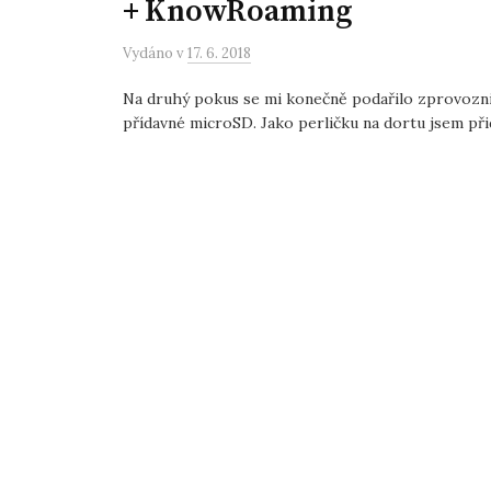
+ KnowRoaming
Vydáno
v
17. 6. 2018
Na druhý pokus se mi konečně podařilo zprovozni
přídavné microSD. Jako perličku na dortu jsem přid