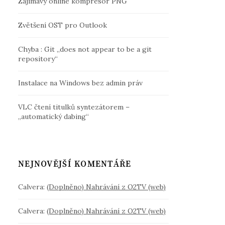
Zajímavý online kompresor PNG
Zvětšení OST pro Outlook
Chyba : Git „does not appear to be a git
repository“
Instalace na Windows bez admin práv
VLC čtení titulků syntezátorem –
„automatický dabing“
NEJNOVĚJŠÍ KOMENTÁŘE
Calvera
:
(Doplněno) Nahrávání z O2TV (web)
Calvera
:
(Doplněno) Nahrávání z O2TV (web)