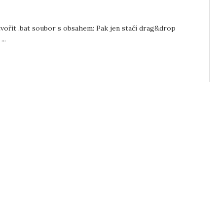
tvořit .bat soubor s obsahem: Pak jen stačí drag&drop
..