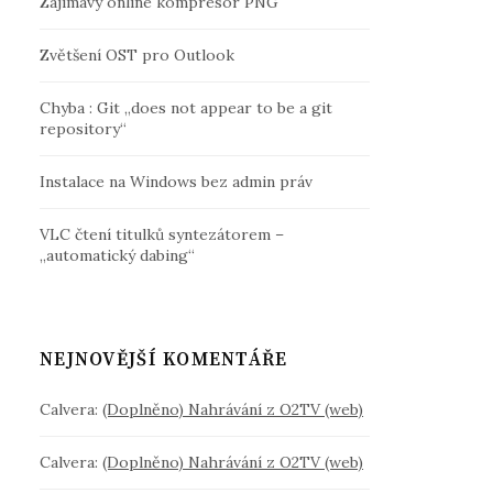
Zajímavý online kompresor PNG
Zvětšení OST pro Outlook
Chyba : Git „does not appear to be a git
repository“
Instalace na Windows bez admin práv
VLC čtení titulků syntezátorem –
„automatický dabing“
NEJNOVĚJŠÍ KOMENTÁŘE
Calvera
:
(Doplněno) Nahrávání z O2TV (web)
Calvera
:
(Doplněno) Nahrávání z O2TV (web)