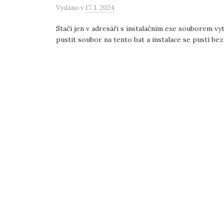
Vydáno
v
17. 1. 2024
Stačí jen v adresáři s instalačním exe souborem vy
pustit soubor na tento bat a instalace se pustí bez .