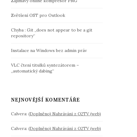
Zajímavý online kompresor PNG
Zvětšení OST pro Outlook
Chyba : Git „does not appear to be a git
repository“
Instalace na Windows bez admin práv
VLC čtení titulků syntezátorem –
„automatický dabing“
NEJNOVĚJŠÍ KOMENTÁŘE
Calvera
:
(Doplněno) Nahrávání z O2TV (web)
Calvera
:
(Doplněno) Nahrávání z O2TV (web)