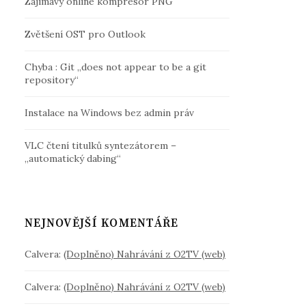
Zajímavý online kompresor PNG
Zvětšení OST pro Outlook
Chyba : Git „does not appear to be a git
repository“
Instalace na Windows bez admin práv
VLC čtení titulků syntezátorem –
„automatický dabing“
NEJNOVĚJŠÍ KOMENTÁŘE
Calvera
:
(Doplněno) Nahrávání z O2TV (web)
Calvera
:
(Doplněno) Nahrávání z O2TV (web)