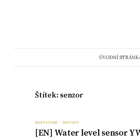
Přeskočit
na
obsah
ÚVODNÍ STRÁNK
Štítek:
senzor
NASTAVENÍ
NÁVODY
/
[EN] Water level sensor 