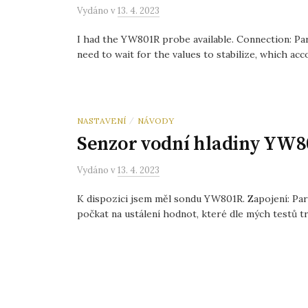
Vydáno
v
13. 4. 2023
I had the YW801R probe available. Connection: Par
need to wait for the values to stabilize, which acco
NASTAVENÍ
NÁVODY
/
Senzor vodní hladiny YW
Vydáno
v
13. 4. 2023
K dispozici jsem měl sondu YW801R. Zapojení: Para
počkat na ustálení hodnot, které dle mých testů trv