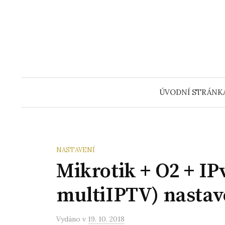
Přeskočit
na
obsah
ÚVODNÍ STRÁNK
NASTAVENÍ
Mikrotik + O2 + IPv
multiIPTV) nastav
Vydáno
v
19. 10. 2018