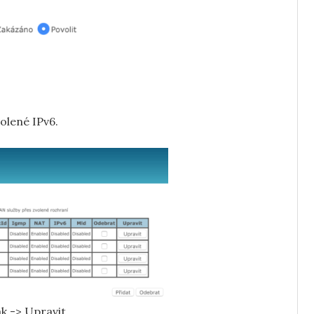
olené IPv6.
k -> Upravit