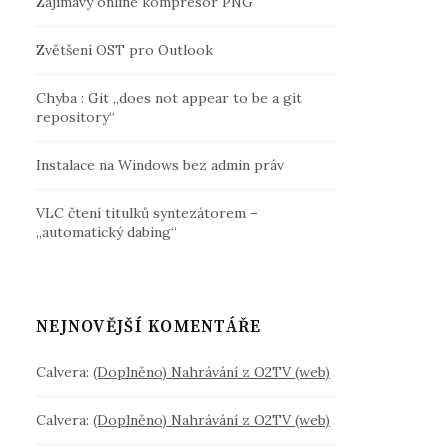
Zajímavý online kompresor PNG
Zvětšení OST pro Outlook
Chyba : Git „does not appear to be a git
repository“
Instalace na Windows bez admin práv
VLC čtení titulků syntezátorem –
„automatický dabing“
NEJNOVĚJŠÍ KOMENTÁŘE
Calvera
:
(Doplněno) Nahrávání z O2TV (web)
Calvera
:
(Doplněno) Nahrávání z O2TV (web)