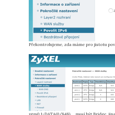
Překontrolujeme, zda máme pro jistotu pov
ptm0.1-DATA(0/848) … musí být Bridge, jina