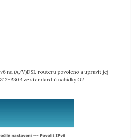
Pv6 na (A/V)DSL routeru povoleno a upravit jej
312-B30B ze standardní nabídky O2.