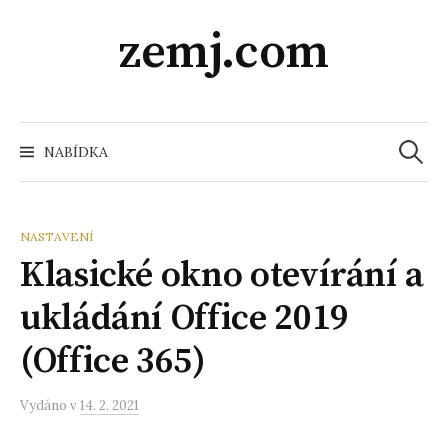
Přeskočit
zemj.com
na
obsah
Vyhledá
NABÍDKA
NASTAVENÍ
Klasické okno otevírání a
ukládání Office 2019
(Office 365)
Vydáno
v
14. 2. 2021