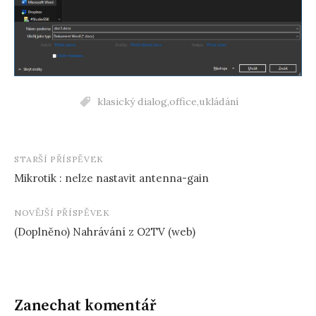
klasický dialog
,
office
,
ukládání
Navigace
STARŠÍ PŘÍSPĚVEK
Mikrotik : nelze nastavit antenna-gain
příspěvků
NOVĚJŠÍ PŘÍSPĚVEK
(Doplněno) Nahrávání z O2TV (web)
Zanechat komentář