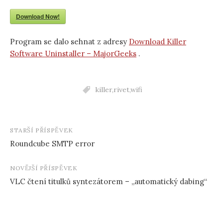
Download Now!
Program se dalo sehnat z adresy
Download Killer
Software Uninstaller – MajorGeeks
.
killer
,
rivet
,
wifi
Navigace
STARŠÍ PŘÍSPĚVEK
Roundcube SMTP error
příspěvků
NOVĚJŠÍ PŘÍSPĚVEK
VLC čtení titulků syntezátorem – „automatický dabing“