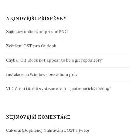
NEJNOVĚJŠÍ PŘÍSPĚVKY
Zajímavý online kompresor PNG
Zvětšení OST pro Outlook
Chyba : Git „does not appear to be a git repository“
Instalace na Windows bez admin práv
VLC čtení titulků syntezátorem – „automatický dabing“
NEJNOVĚJŠÍ KOMENTÁŘE
Calvera
:
(Doplněno) Nahrávání z O2TV (web)