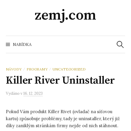
Přeskočit
zemj.com
na
obsah
Vyhledá
NABÍDKA
NÁVODY
PROGRAMY
UNCATEGORIZED
/
/
Killer River Uninstaller
Vydáno
v
16. 12. 2023
Pokud Vám produkt Killer Rivet (ovladač na síťovou
kartu) způsobuje problémy, tady je uninstaller, který již
díky zaniklým stránkám firmy nejde od nich stáhnout.