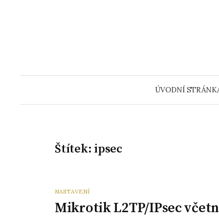
Přeskočit
na
obsah
ÚVODNÍ STRÁNK
Štítek:
ipsec
NASTAVENÍ
Mikrotik L2TP/IPsec včetn