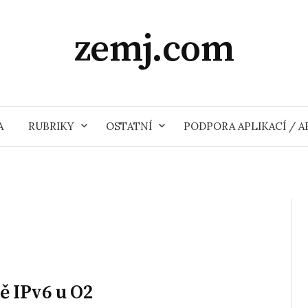
zemj.com
A
RUBRIKY
OSTATNÍ
PODPORA APLIKACÍ / 
ě IPv6 u O2