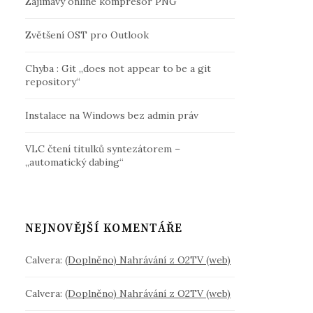
Zajímavý online kompresor PNG
Zvětšení OST pro Outlook
Chyba : Git „does not appear to be a git
repository“
Instalace na Windows bez admin práv
VLC čtení titulků syntezátorem –
„automatický dabing“
NEJNOVĚJŠÍ KOMENTÁŘE
Calvera
:
(Doplněno) Nahrávání z O2TV (web)
Calvera
:
(Doplněno) Nahrávání z O2TV (web)